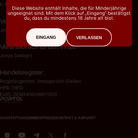
E-Mail: info@fkk-portal.de
Diese Website enthält Inhalte, die für Minderjährige
ungeeignet sind. Mit dem Klick auf „Eingang“ bestätigst
du, dass du mindestens 18 Jahre alt bist.
Vertreten durch den Geschäftsführer:
Jonas Dekkert
EINGANG
VERLASSEN
Verantwortlich für den Inhalt:
Jonas Dekkert
Handelsregister:
Registergericht: Amtsgericht Gießen
HRB 11910
EUID: DEM1406.HRB11910
AUSSTATTUNG
ZIMMER
PREISE
KONTAKT & ANFAHRT