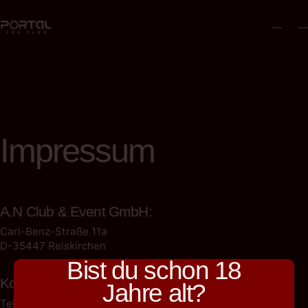
Impressum
A.N Club & Event GmbH:
Carl-Benz-Straße 11a
D-35447 Reiskirchen
Bist du schon 18
Kontakt:
Jahre alt?
Telefon: +49 6408 5490060